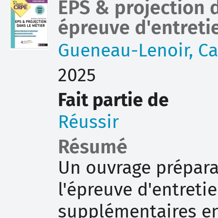
EPS & projection d
document
épreuve d'entreti
Gueneau-Lenoir, Ca
2025
Fait partie de
Réussir
Résumé
Un ouvrage prépara
l'épreuve d'entreti
supplémentaires en