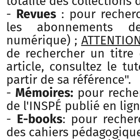
totalité des collections
-
Revues
: pour recher
les abonnements d
numérique) ;
ATTENTIO
de rechercher un titre 
article, consultez le tu
partir de sa référence".
-
Mémoires:
pour reche
de l'INSPÉ publié en lig
-
E-books
: pour reche
des cahiers pédagogiqu