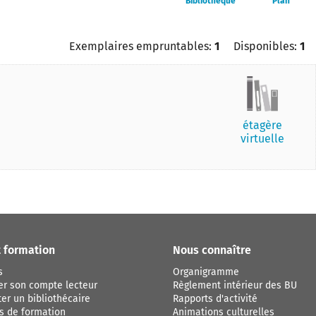
Bibliothèque
Plan
Exemplaires empruntables:
1
Disponibles:
1
étagère
virtuelle
t formation
Nous connaître
s
Organigramme
er son compte lecteur
Règlement intérieur des BU
er un bibliothécaire
Rapports d'activité
s de formation
Animations culturelles