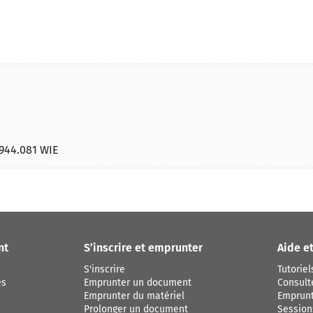
   944.081 WIE
nt
S’inscrire et emprunter
Aide e
S'inscrire
Tutoriel
es
Emprunter un document
Consult
Emprunter du matériel
Emprunt
Prolonger un document
Session