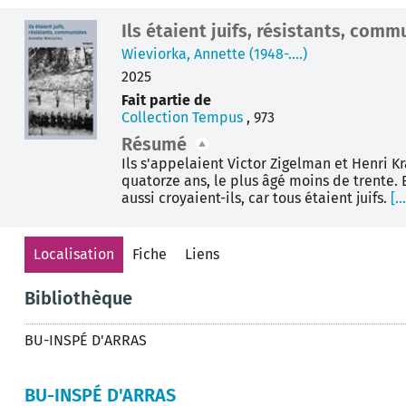
Détail
Ils étaient juifs, résistants, comm
document
Wieviorka, Annette (1948-....)
2025
Fait partie de
Collection Tempus
, 973
Résumé
Ils s'appelaient Victor Zigelman et Henri K
quatorze ans, le plus âgé moins de trente. 
aussi croyaient-ils, car tous étaient juifs.
[..
Localisation
Fiche
Liens
Bibliothèque
BU-INSPÉ D'ARRAS
BU-INSPÉ D'ARRAS