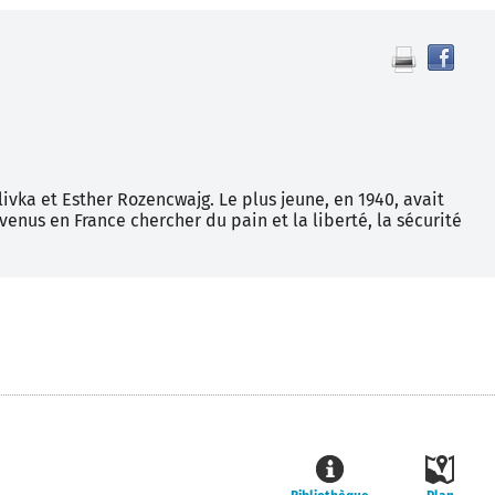
Tro
le
doc
dan
d'a
res
ivka et Esther Rozencwajg. Le plus jeune, en 1940, avait
enus en France chercher du pain et la liberté, la sécurité