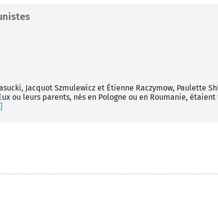
unistes
rasucki, Jacquot Szmulewicz et Étienne Raczymow, Paulette Shl
Eux ou leurs parents, nés en Pologne ou en Roumanie, étaient v
.]